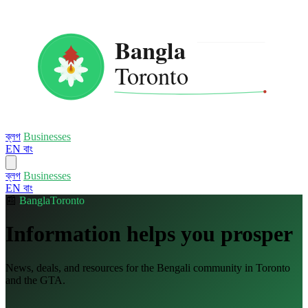
ব্লগ
Businesses
EN
বাং
ব্লগ
Businesses
EN
বাং
📰
BanglaToronto
Information helps you prosper
News, deals, and resources for the Bengali community in Toronto
and the GTA.