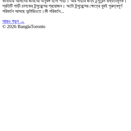
কানাডায় আমাদের জীবনের অনুষঙ্গ হলো গাড়ী। আর গাড়ীর জন্য ইন্সুরেন্স বাধ্যতামূলক।
প্রতিটি গাড়ী চালকের ইন্সুরেন্সের প্রয়োজন। অটো ইন্সুরেন্সের ক্ষেত্রে খুবই গূরুত্বপূর্ণ
পরিবর্তন আসছে অন্টারিওতে।কী পরিবর্তন...
আরও পড়ুন →
© 2026 BanglaToronto