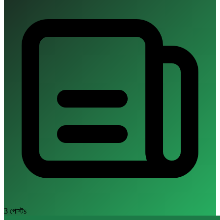
3 পোস্টs